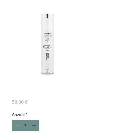
Ceramide Calming
Cream
Preis
58,00 €
Anzahl
*