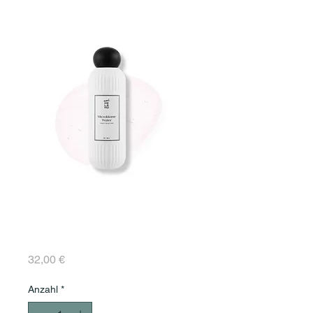
Microbiome Water
Prebiotic Repair Toner
200 ml
Preis
32,00 €
Anzahl
*