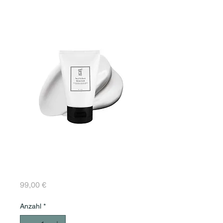
No.1 Velvet Renewal
Gesicht&Hals&Dekolle
te
Preis
99,00 €
Anzahl
*