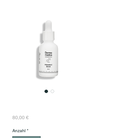
Phloretin C Serum 30
ml
Preis
80,00 €
Anzahl
*